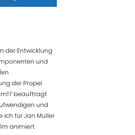
in der Entwicklung
Komponenten und
len
ung der Propel
ilm17 beauftragt
 aufwendigen und
te ich für Jan Müller
ilm animiert