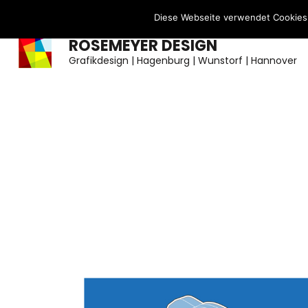
Zum
Diese Webseite verwendet Cookies.
Inhalt
ROSEMEYER DESIGN
springen
Grafikdesign | Hagenburg | Wunstorf | Hannover
(Enter
drücken)