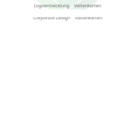
Logoentwicklung
Visitenkarten
Brennholz Burgwedel Glaw
Corporate Design
Visitenkarten