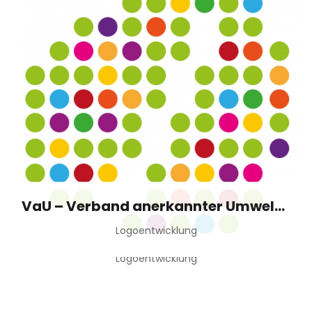
VaU – Verband anerkannter Umweltbildungseinrichtungen Niedersachsen
Logoentwicklung
EV Kirchenkreis Minden
Logoentwicklung