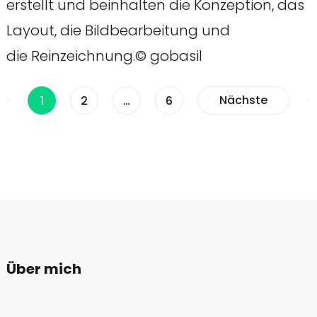
erstellt und beinhalten die Konzeption, das
Layout, die Bildbearbeitung und
die Reinzeichnung.© gobasil
Beitragsnavigatio
Seite
Seite
Seite
Nächste
1
2
…
6
Über mich