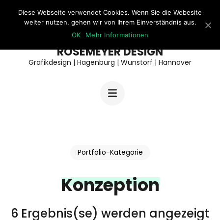
Zum
Diese Webseite verwendet Cookies. Wenn Sie die Webesite
weiter nutzen, gehen wir von Ihrem Einverständnis aus.
Inhalt
OK
Mehr Informationen
springen
ROSEMEYER DESIGN
(Enter
Grafikdesign | Hagenburg | Wunstorf | Hannover
drücken)
Portfolio-Kategorie
Konzeption
6 Ergebnis(se) werden angezeigt