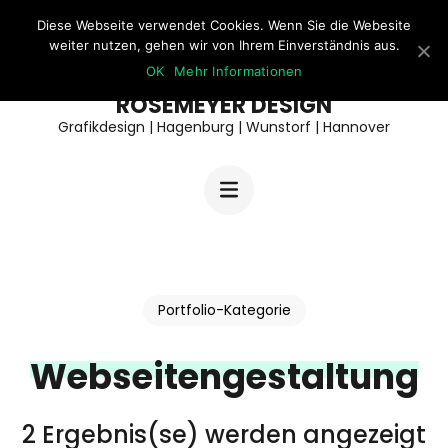
Zum
Diese Webseite verwendet Cookies. Wenn Sie die Webesite
weiter nutzen, gehen wir von Ihrem Einverständnis aus.
Inhalt
OK
Mehr Informationen
springen
ROSEMEYER DESIGN
(Enter
Grafikdesign | Hagenburg | Wunstorf | Hannover
drücken)
Portfolio-Kategorie
Webseitengestaltung
2 Ergebnis(se) werden angezeigt